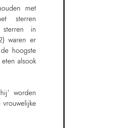
ehouden met 
t sterren 
sterren in 
2) waren er 
 de hoogste 
eten alsook 
hij’ worden 
vrouwelijke 