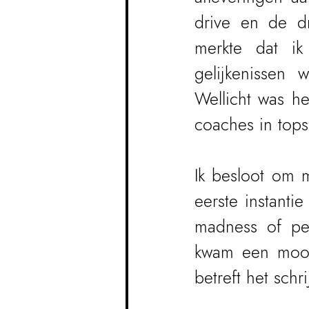
drive en de dr
merkte dat ik
gelijkenissen 
Wellicht was he
coaches in tops
Ik besloot om m
eerste instanti
madness of per
kwam een mooi 
betreft het schr