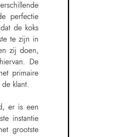
schillende 
 perfectie 
dat de koks 
 te zijn in 
n zij doen, 
iervan. De 
et primaire 
 de klant.
, er is een 
e instantie 
et grootste 