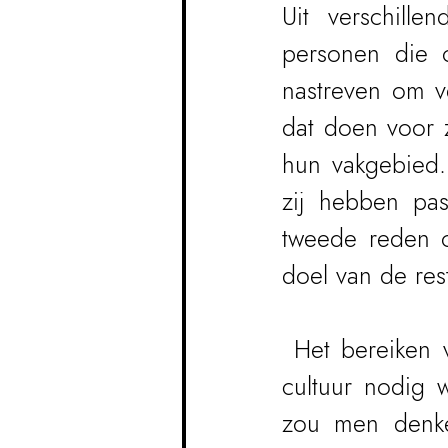
Uit verschille
personen die o
nastreven om ve
dat doen voor z
hun vakgebied.
zij hebben pas
tweede reden om
doel van de rest
Het bereiken v
cultuur nodig w
zou men denken