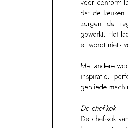
voor conformite
dat de keuken t
zorgen de reg
gewerkt. Het la
er wordt niets v
Met andere woor
inspiratie, pe
geoliede machi
De chef-kok
De chef-kok van