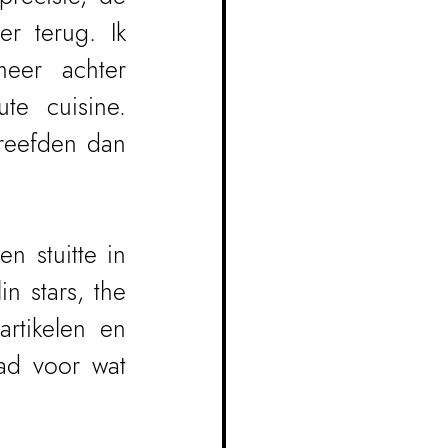
 terug. Ik 
eer achter 
e cuisine. 
reefden dan 
 stuitte in 
 stars, the 
rtikelen en 
d voor wat 