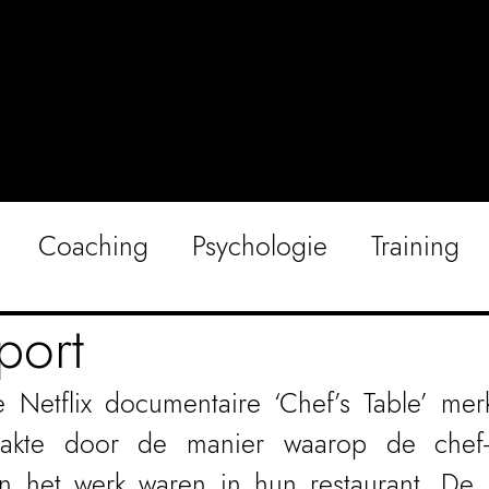
Coaching
Psychologie
Training
port
 Netflix documentaire ‘Chef’s Table’ merkt
raakte door de manier waarop de chef-
n het werk waren in hun restaurant. De p