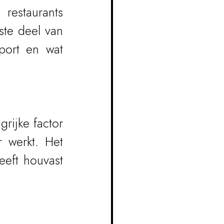
restaurants 
te deel van 
port en wat 
rijke factor 
 werkt. Het 
eft houvast 